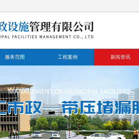
服务范围
工程案例
新闻资讯
带压堵漏
公司动态
带压开孔
行业动态
带压封堵
常见问题
水刀防爆切割
管道维修
市政管网维护抢修