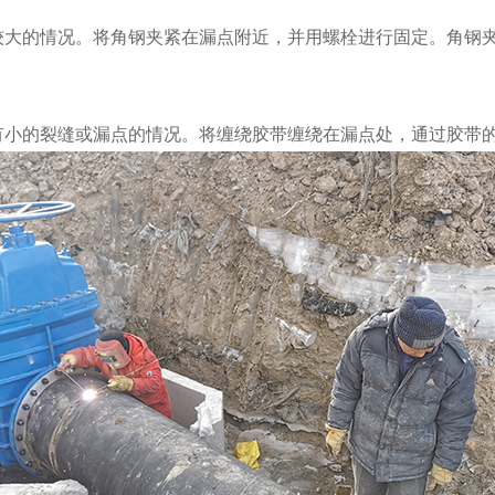
点较大的情况。将角钢夹紧在漏点附近，并用螺栓进行固定。角钢
面有小的裂缝或漏点的情况。将缠绕胶带缠绕在漏点处，通过胶带